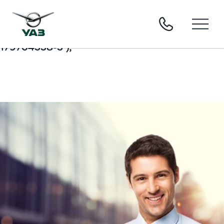
window.dataLayer = window.dataLayer || [];
function gtag(){dataLayer.push(arguments);}
gtag('js', new Date()); gtag('config', 'UA-
179704338-3');