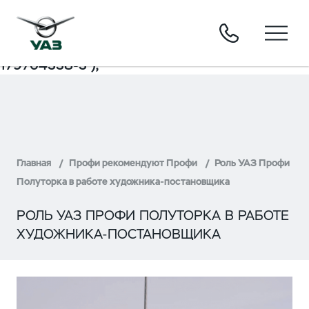
window.dataLayer = window.dataLayer || [];
function gtag(){dataLayer.push(arguments);}
gtag('js', new Date()); gtag('config', 'UA-
179704338-3');
Главная
Профи рекомендуют Профи
Роль УАЗ Профи
Полуторка в работе художника-постановщика
РОЛЬ УАЗ ПРОФИ ПОЛУТОРКА В РАБОТЕ
ХУДОЖНИКА-ПОСТАНОВЩИКА